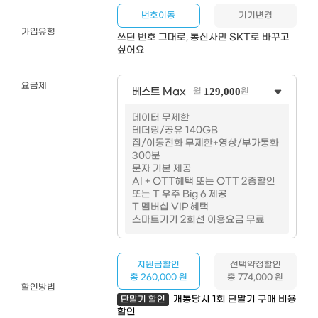
번호이동
기기변경
가입유형
쓰던 번호 그대로, 통신사만 SKT로 바꾸고
싶어요
요금제
베스트 Max
129,000
월
원
데이터 무제한
테더링/공유 140GB
집/이동전화 무제한+영상/부가통화
300분
문자 기본 제공
AI + OTT혜택 또는 OTT 2종할인
또는 T 우주 Big 6 제공
T 멤버십 VIP 혜택
스마트기기 2회선 이용요금 무료
지원금할인
선택약정할인
총 260,000 원
총 774,000 원
할인방법
개통당시 1회 단말기 구매 비용
단말기 할인
할인