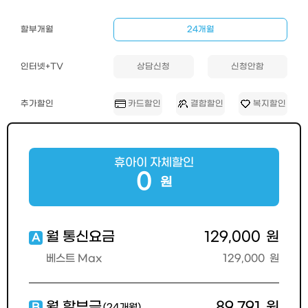
할부개월
24개월
인터넷+TV
상담신청
신청안함
추가할인
카드할인
결합할인
복지할인
휴아이 자체할인
0
원
129,000
원
월 통신요금
A
129,000
원
베스트 Max
89,791
원
월 할부금
B
(24개월)